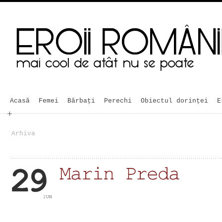
Acasă
Femei
Bărbaţi
Perechi
Obiectul dorinței
E
Arhiva