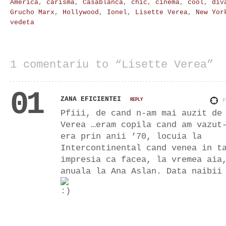
America
,
carisma
,
Casablanca
,
chic
,
cinema
,
cool
,
div
Grucho Marx
,
Hollywood
,
Ionel
,
Lisette Verea
,
New Yor
vedeta
1 comentariu to “Lisette Verea”
01
ZANA EFICIENTEI
REPLY
Pfiii, de cand n-am mai auzit de
Verea …eram copila cand am vazut
era prin anii ’70, locuia la
Intercontinental cand venea in t
impresia ca facea, la vremea aia
anuala la Ana Aslan. Data naibii