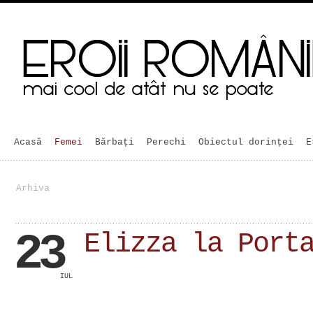
Acasă
Femei
Bărbaţi
Perechi
Obiectul dorinței
E
Arhiva
23
Elizza la Port
IUL