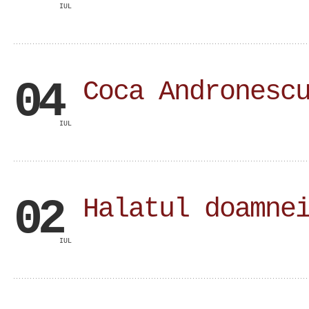
IUL
04
Coca Andronesc
IUL
02
Halatul doamne
IUL