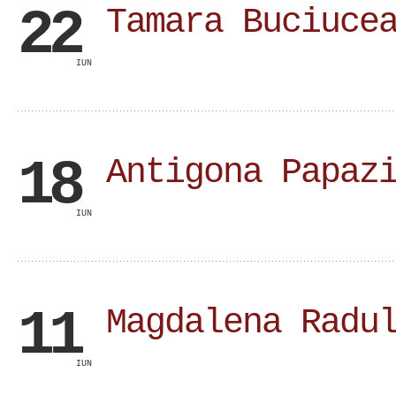
22
Tamara Buciuce
IUN
18
Antigona Papaz
IUN
11
Magdalena Radu
IUN