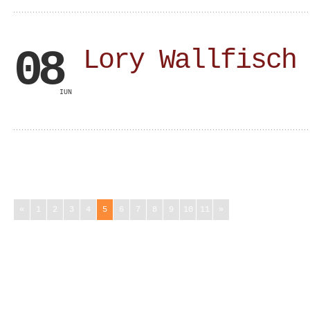
08
Lory Wallfisch
IUN
«
1
2
3
4
5
6
7
8
9
10
11
»