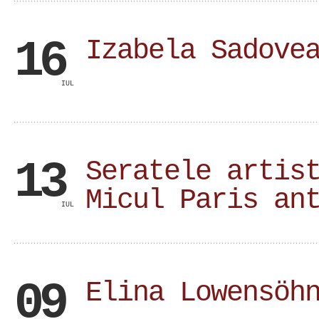
16
Izabela Sadove
IUL
13
Seratele artis
Micul Paris an
IUL
09
Elina Lowensöh