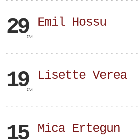
29
Emil Hossu
IAN
19
Lisette Verea
IAN
15
Mica Ertegun