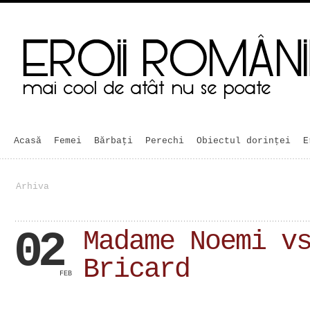
Acasă
Femei
Bărbaţi
Perechi
Obiectul dorinței
E
Arhiva
02
Madame Noemi v
Bricard
FEB