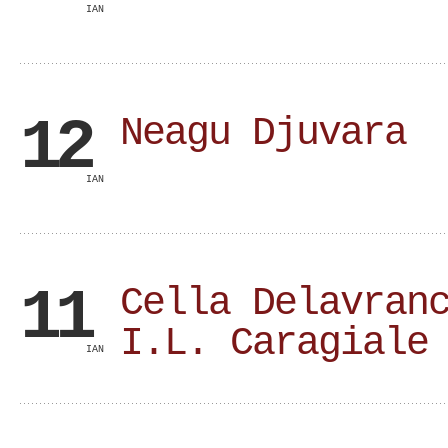
IAN
12
Neagu Djuvara
IAN
11
Cella Delavran
I.L. Caragiale
IAN