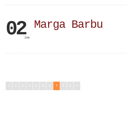
02
Marga Barbu
IAN
«
1
2
3
4
5
6
7
8
9
»