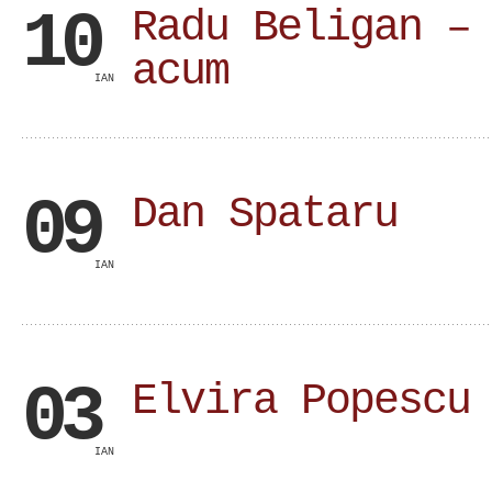
10
Radu Beligan –
acum
IAN
09
Dan Spataru
IAN
03
Elvira Popescu
IAN