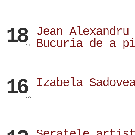
18
Jean Alexandru
Bucuria de a p
IUL
16
Izabela Sadove
IUL
Seratele artis