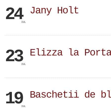
24
Jany Holt
IUL
23
Elizza la Port
IUL
19
Baschetii de b
IUL