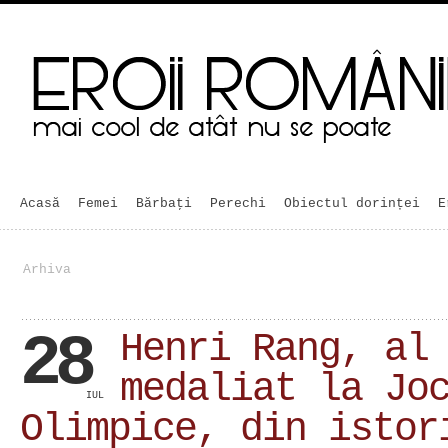
Acasă
Femei
Bărbaţi
Perechi
Obiectul dorinței
E
Arhiva
28
Henri Rang, al
medaliat la Jo
IUL
Olimpice, din istor