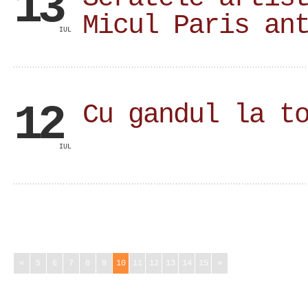
13
Micul Paris an
IUL
12
Cu gandul la t
IUL
«
5
6
7
8
9
10
11
12
13
14
15
»