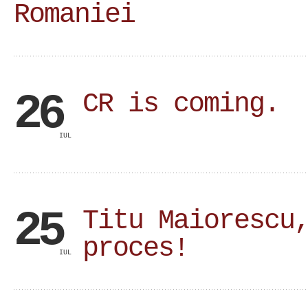
Romaniei
26
CR is coming.
IUL
25
Titu Maiorescu
proces!
IUL