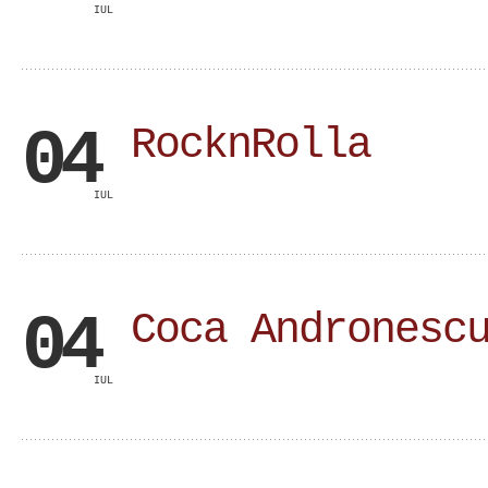
IUL
04
RocknRolla
IUL
04
Coca Andronesc
IUL