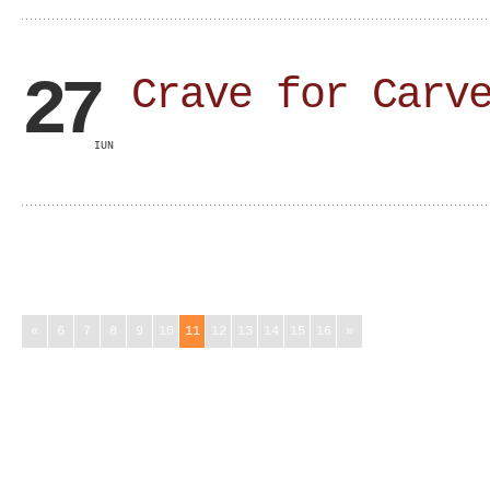
27
Crave for Carv
IUN
«
6
7
8
9
10
11
12
13
14
15
16
»