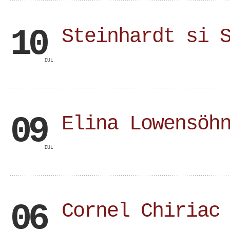
10
Steinhardt si 
IUL
09
Elina Lowensöh
IUL
06
Cornel Chiriac