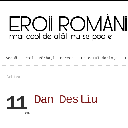
Acasă
Femei
Bărbaţi
Perechi
Obiectul dorinței
E
Arhiva
11
Dan Desliu
IUL