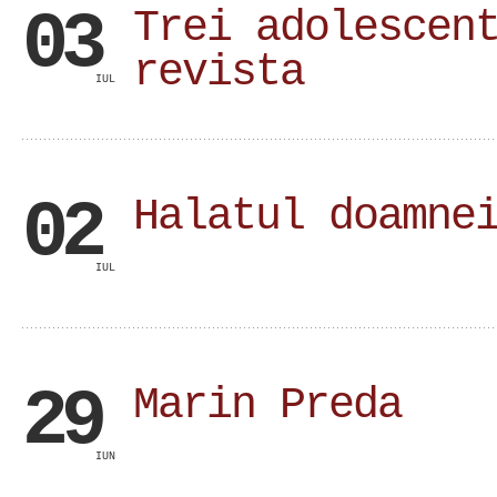
03
Trei adolescen
revista
IUL
02
Halatul doamne
IUL
29
Marin Preda
IUN