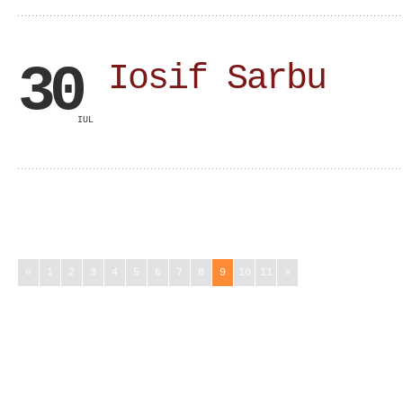
30
Iosif Sarbu
IUL
«
1
2
3
4
5
6
7
8
9
10
11
»