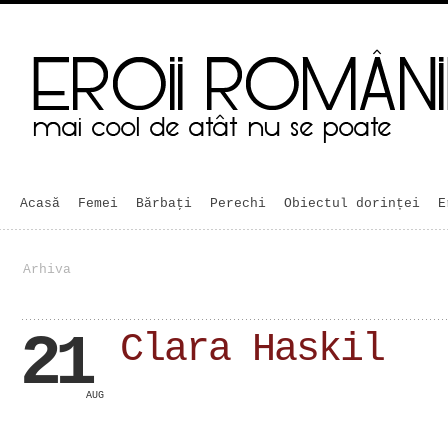
Acasă
Femei
Bărbaţi
Perechi
Obiectul dorinței
E
Arhiva
21
Clara Haskil
AUG