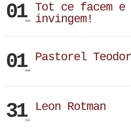
01
Tot ce facem e
invingem!
AUG
01
Pastorel Teodo
AUG
31
Leon Rotman
IUL