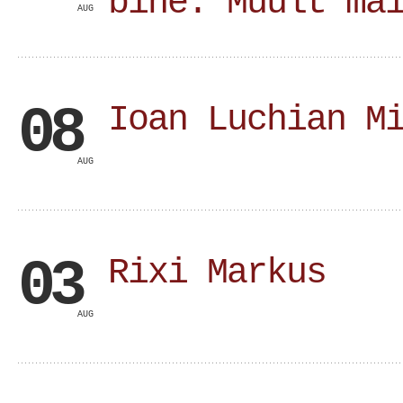
bine. Muult ma
AUG
08
Ioan Luchian M
AUG
03
Rixi Markus
AUG