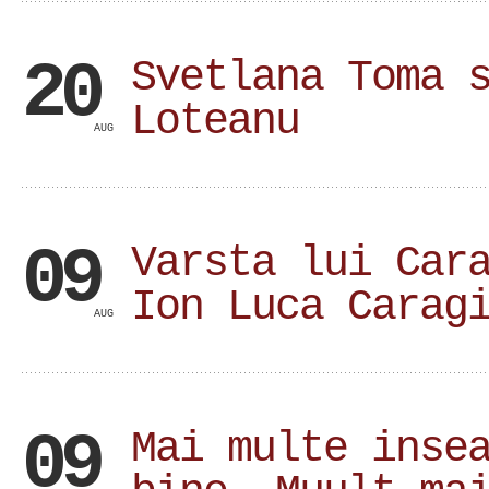
20
Svetlana Toma 
Loteanu
AUG
09
Varsta lui Car
Ion Luca Carag
AUG
09
Mai multe inse