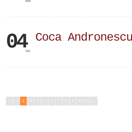
AUG
04
Coca Andronesc
IUL
«
1
2
3
4
5
6
7
8
9
10
11
»