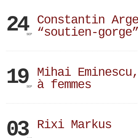
24
Constantin Arg
“soutien-gorge
SEP
19
Mihai Eminescu
à femmes
SEP
03
Rixi Markus