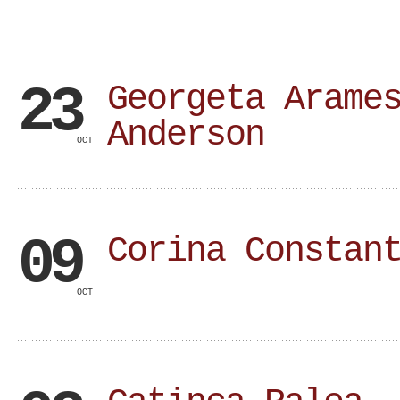
23
Georgeta Arame
Anderson
OCT
09
Corina Constan
OCT