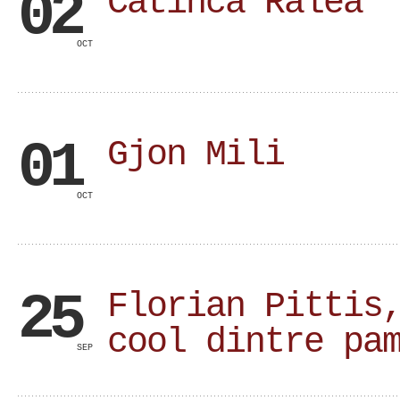
02
Catinca Ralea
OCT
01
Gjon Mili
OCT
25
Florian Pittis
cool dintre pa
SEP