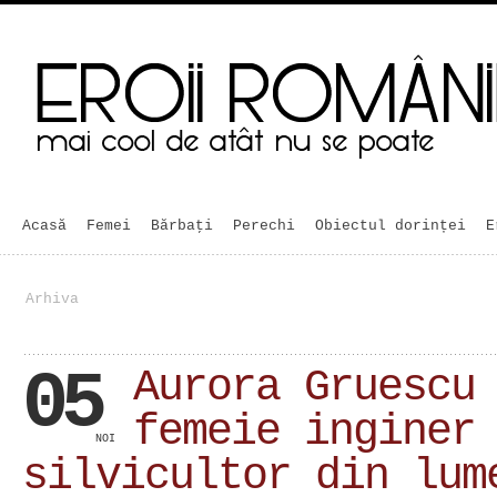
Acasă
Femei
Bărbaţi
Perechi
Obiectul dorinței
E
Arhiva
05
Aurora Gruescu
femeie inginer
NOI
silvicultor din lum