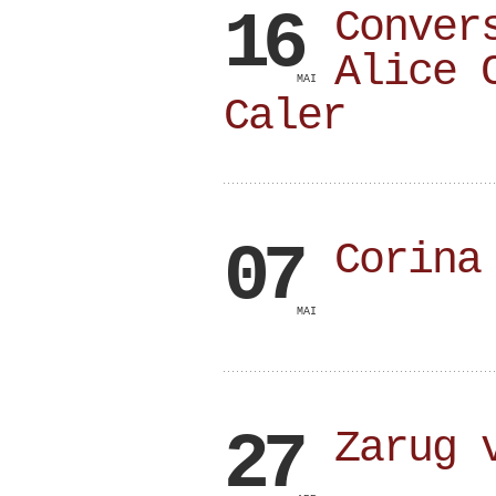
16
Conver
Alice 
MAI
Caler
07
Corina
MAI
27
Zarug 