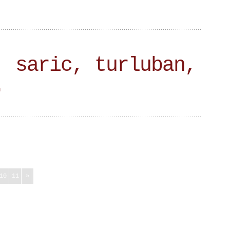
, saric, turluban,
.
10
11
»