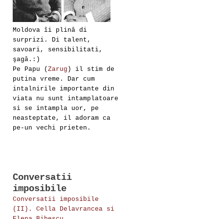
Moldova îi plinâ di
surprizi. Di talent,
savoari, sensibilitati,
şagâ.:)
Pe Papu (
Zarug
) il stim de
putina vreme. Dar cum
intalnirile importante din
viata nu sunt intamplatoare
si se intampla uor, pe
neasteptate, il adoram ca
pe-un vechi prieten.
Conversatii
imposibile
Conversatii imposibile
(II). Cella Delavrancea si
Elena Bibescu