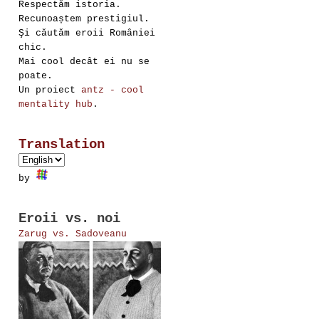
Respectăm istoria.
Recunoaștem prestigiul.
Şi căutăm eroii României
chic.
Mai cool decât ei nu se
poate.
Un proiect
antz - cool
mentality hub
.
Translation
by
Eroii vs. noi
Zarug vs. Sadoveanu