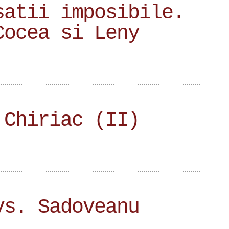
satii imposibile.
Cocea si Leny
 Chiriac (II)
vs. Sadoveanu