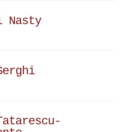
i Nasty
Serghi
Tatarescu-