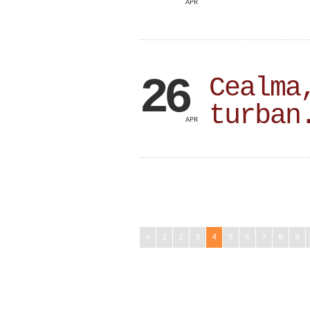
APR
26
Cealma
turban
APR
«
1
2
3
4
5
6
7
8
9