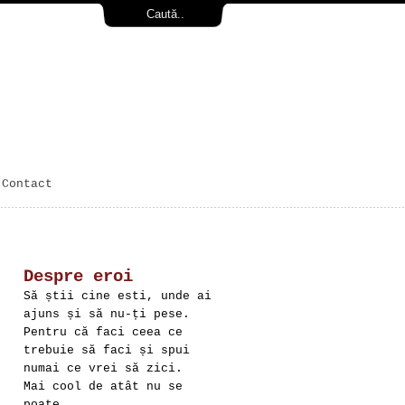
Contact
Despre eroi
Să știi cine esti, unde ai
ajuns și să nu-ți pese.
Pentru că faci ceea ce
trebuie să faci și spui
numai ce vrei să zici.
Mai cool de atât nu se
poate.