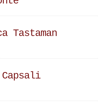
onte
ca Tastaman
 Capsali