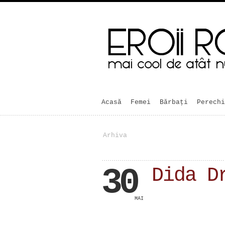
Acasă
Femei
Bărbaţi
Perechi
Arhiva
30
Dida D
MAI