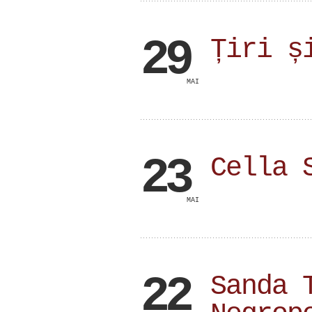
29
Țiri ș
MAI
23
Cella 
MAI
22
Sanda 