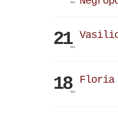
Negrop
MAI
21
Vasili
MAI
18
Floria
MAI